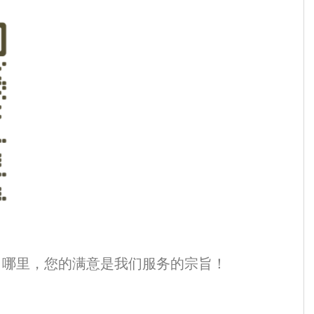
了哪里，您的满意是我们服务的宗旨！