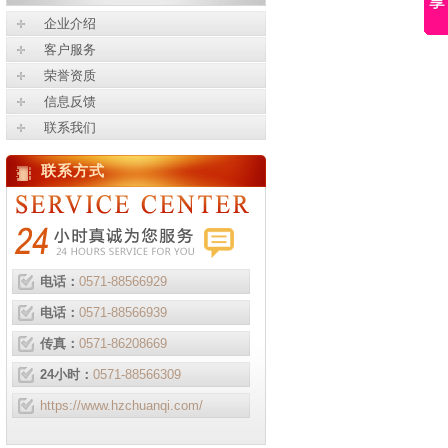
企业介绍
客户服务
荣誉资质
信息反馈
联系我们
联系方式
电话：
0571-88566929
电话：
0571-88566939
传真：
0571-86208669
24小时：
0571-88566309
https://www.hzchuanqi.com/