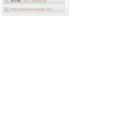
24小时：
0571-88566309
https://www.hzchuanqi.com/