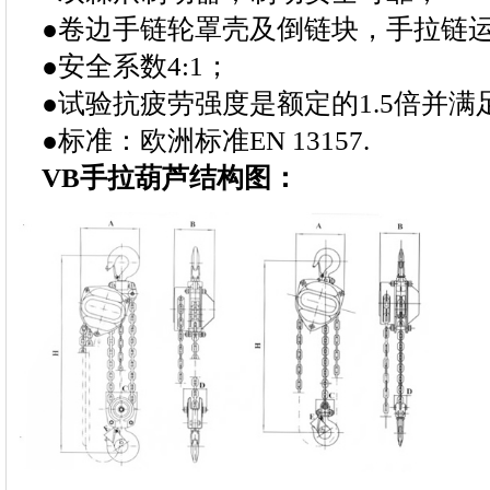
●卷边手链轮罩壳及倒链块，手拉链
●安全系数4:1；
●试验抗疲劳强度是额定的1.5倍并满
●标准：欧洲标准EN 13157.
VB手拉葫芦结构图：