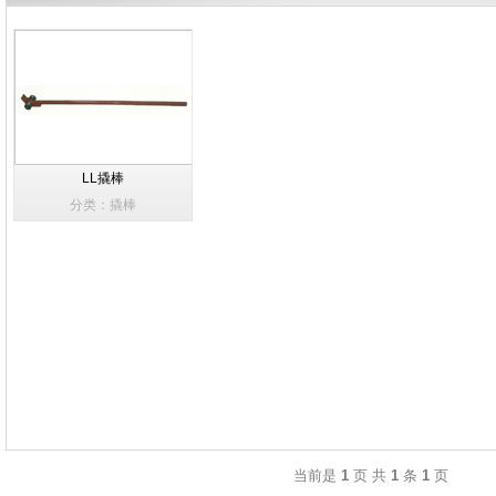
LL撬棒
分类：撬棒
当前是
1
页 共
1
条
1
页