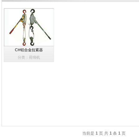
CH铝合金拉紧器
分类：荷缔机
当前是
1
页 共
1
条
1
页